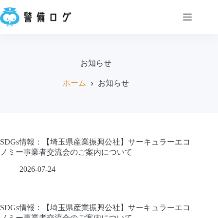
コ
ン
テ
ン
会
ツ
社
へ
概
お知らせ
ス
要
キ
ホーム
お知らせ
ッ
サ
プ
ー
ビ
ス
お
SDGs情報：【埼玉県産業振興公社】サーキュラーエコ
知
ノミー事業者交流会のご案内について
ら
2026-07-24
せ
お
問
SDGs情報：【埼玉県産業振興公社】サーキュラーエコ
い
ノミー事業者交流会のご案内について