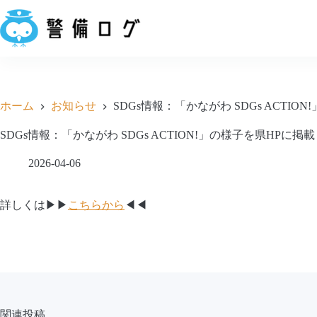
コ
ン
テ
ン
ツ
へ
ス
ホーム
お知らせ
SDGs情報：「かながわ SDGs ACTI
キ
ッ
SDGs情報：「かながわ SDGs ACTION!」の様子を県HPに
プ
2026-04-06
詳しくは▶▶
こちらから
◀◀
関連投稿