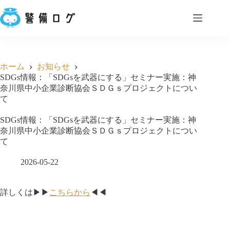
コ
ン
テ
ン
会
ツ
社
へ
概
ホーム
お知らせ
ス
要
SDGs情報：「SDGsを武器にする」セミナー実施：神
キ
奈川県中小企業診断協会ＳＤＧｓプロジェクトについ
ッ
サ
て
プ
ー
ビ
SDGs情報：「SDGsを武器にする」セミナー実施：神
ス
奈川県中小企業診断協会ＳＤＧｓプロジェクトについ
て
お
知
2026-05-22
ら
せ
詳しくは▶▶
こちらから
◀◀
お
問
い