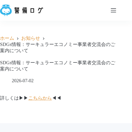
コ
ン
テ
ン
会
ツ
社
へ
概
ホーム
お知らせ
ス
要
SDGs情報：サーキュラーエコノミー事業者交流会のご
キ
案内について
ッ
サ
プ
ー
SDGs情報：サーキュラーエコノミー事業者交流会のご
ビ
案内について
ス
2026-07-02
お
知
ら
詳しくは▶▶
こちらから
◀◀
せ
お
問
い